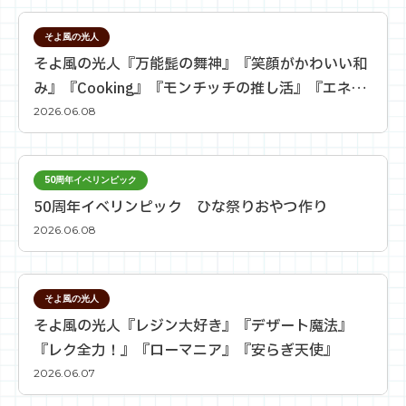
そよ風の光人
そよ風の光人『万能髭の舞神』『笑顔がかわいい和
み』『Cooking』『モンチッチの推し活』『エネル
ギーにあふれる』
2026.06.08
50周年イベリンピック
50周年イベリンピック ひな祭りおやつ作り
2026.06.08
そよ風の光人
そよ風の光人『レジン大好き』『デザート魔法』
『レク全力！』『ローマニア』『安らぎ天使』
2026.06.07