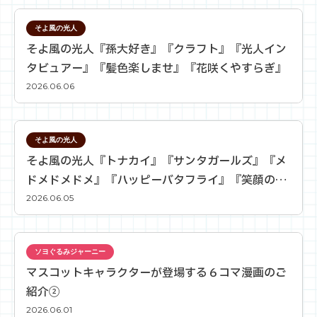
そよ風の光人
そよ風の光人『孫大好き』『クラフト』『光人イン
タビュアー』『髪色楽しませ』『花咲くやすらぎ』
2026.06.06
そよ風の光人
そよ風の光人『トナカイ』『サンタガールズ』『メ
ドメドメドメ』『ハッピーバタフライ』『笑顔の輪
が広がる☆マルチパフォーマ―』
2026.06.05
ソヨぐるみジャーニー
マスコットキャラクターが登場する６コマ漫画のご
紹介②
2026.06.01