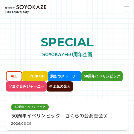
50th Anniversary
SPECIAL
SOYOKAZE50周年企画
ALL
PICK UP!
胸あつストーリー
50周年イベリンピック
ソヨぐるみジャーニー
そよ風の光人
50周年イベリンピック
50周年イベリンピック さくらの会演奏会🌸
2026.06.09